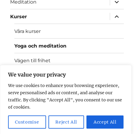
expande
Meditation
underme
expande
Kurser
underme
Våra kurser
Yoga och meditation
Vägen till frihet
expande
We value your privacy
Mitra
underme
We use cookies to enhance your browsing experience,
Nyheter
serve personalised ads or content, and analyse our
traffic. By clicking "Accept All", you consent to our use
Kontakt
of cookies.
Customise
Reject All
Accept All
Triratna Linköping
Drivs med WordPress