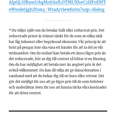
AIpQLSfRsmUAqMnbSelLOTMUXheC2HF0DNT
eWnek6jghZSsx4-W1aA/viewform?usp=dialog
* Du väljer själv om du betalar fullt eller reducerat pris. Det
reducerade priset är främst tänkt för de som av olika skäl
har låg inkomst eller begränsad ekonomi. Vår princip är att
brist på pengar inte ska vara ett hinder för att ta del av vår
verksamhet. Om du endast kan betala ett ännu lägre pris än
det reducerade, hör av dig till centret så hittar vi en lösning.
Om du har möjlighet att betala mer än angivet pris är det
också välkommet. Du kan då välja att ge dana/donation i
samband med att du bokar dig till en kurs eller retreat. Det
gör det möjligt för oss att ge lägre pris till de som behöver
och underlättar även för oss att kunna täcka våra kostnader
för att driva centret.