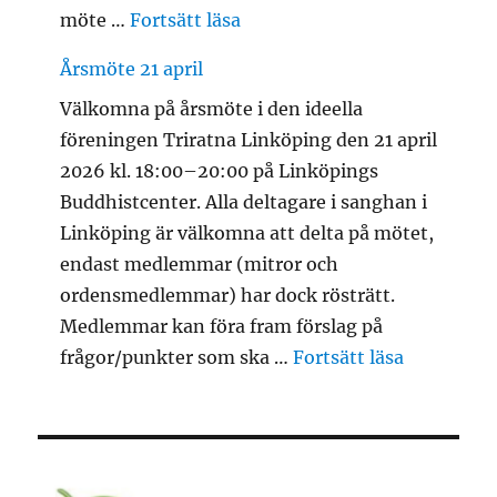
”Stadsretreat 2026: 19-24 ap
möte …
Fortsätt läsa
Årsmöte 21 april
Välkomna på årsmöte i den ideella
föreningen Triratna Linköping den 21 april
2026 kl. 18:00–20:00 på Linköpings
Buddhistcenter. Alla deltagare i sanghan i
Linköping är välkomna att delta på mötet,
endast medlemmar (mitror och
ordensmedlemmar) har dock rösträtt.
Medlemmar kan föra fram förslag på
”Årsmöte 2
frågor/punkter som ska …
Fortsätt läsa