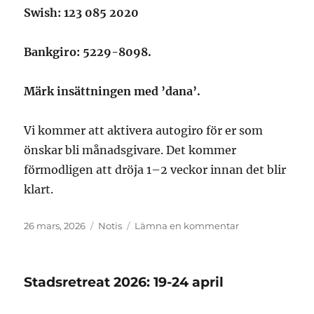
Swish: 123 085 2020
Bankgiro: 5229-8098.
Märk insättningen med ’dana’.
Vi kommer att aktivera autogiro för er som
önskar bli månadsgivare. Det kommer
förmodligen att dröja 1–2 veckor innan det blir
klart.
Publicerat
Format
till
26 mars, 2026
Notis
Lämna en kommentar
den
Dana
Stadsretreat 2026: 19-24 april