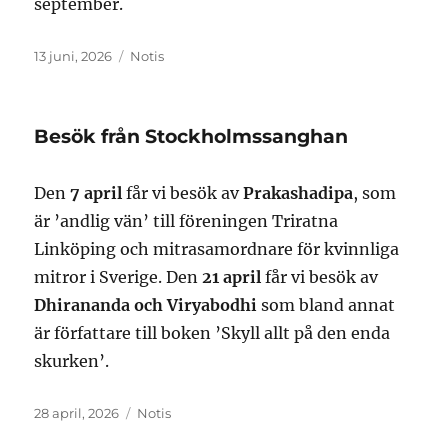
september.
Publicerat
Format
13 juni, 2026
Notis
den
Besök från Stockholmssanghan
Den
7 april
får vi besök av
Prakashadipa
, som
är ’andlig vän’ till föreningen Triratna
Linköping och mitrasamordnare för kvinnliga
mitror i Sverige. Den
21 april
får vi besök av
Dhirananda och Viryabodhi
som bland annat
är författare till boken ’Skyll allt på den enda
skurken’.
Publicerat
Format
28 april, 2026
Notis
den