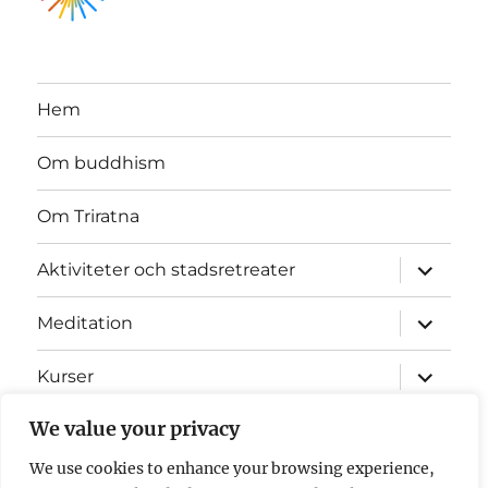
Hem
Om buddhism
Om Triratna
expande
Aktiviteter och stadsretreater
underme
expande
Meditation
underme
expande
Kurser
underme
expande
We value your privacy
Mitra
underme
We use cookies to enhance your browsing experience,
Nyheter