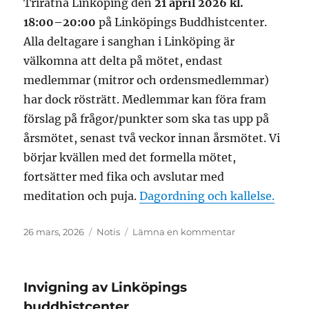
Triratna Linköping den
21 april 2026 kl.
18:00–20:00
på Linköpings Buddhistcenter.
Alla deltagare i sanghan i Linköping är
välkomna att delta på mötet, endast
medlemmar (mitror och ordensmedlemmar)
har dock rösträtt. Medlemmar kan föra fram
förslag på frågor/punkter som ska tas upp på
årsmötet, senast två veckor innan årsmötet. Vi
börjar kvällen med det formella mötet,
fortsätter med fika och avslutar med
meditation och puja.
Dagordning och kallelse.
Publicerat
Format
till
26 mars, 2026
Notis
Lämna en kommentar
den
Årsmöte
21
april
Invigning av Linköpings
buddhistcenter