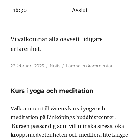
16:30
Avslut
Vi välkomnar alla oavsett tidigare
erfarenhet.
Publicerat
Format
till
26 februari, 2026
Notis
Lämna en kommentar
den
Invigning
av
Linköpings
Kurs i yoga och meditation
buddhistcent
Välkommen till vårens kurs i yoga och
meditation på Linköpings buddhistcenter.
Kursen passar dig som vill minska stress, öka
kroppsmedvetenheten och meditera lite längre