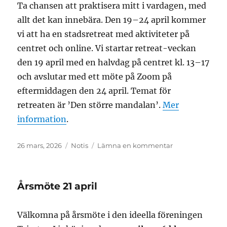
Ta chansen att praktisera mitt i vardagen, med
allt det kan innebära. Den 19–24 april kommer
vi att ha en stadsretreat med aktiviteter på
centret och online. Vi startar retreat-veckan
den 19 april med en halvdag på centret kl. 13–17
och avslutar med ett möte på Zoom på
eftermiddagen den 24 april. Temat för
retreaten är ’Den större mandalan’.
Mer
information
.
Publicerat
Format
till
26 mars, 2026
Notis
Lämna en kommentar
den
Stadsretreat
2026:
19-
Årsmöte 21 april
24
april
Välkomna på årsmöte i den ideella föreningen