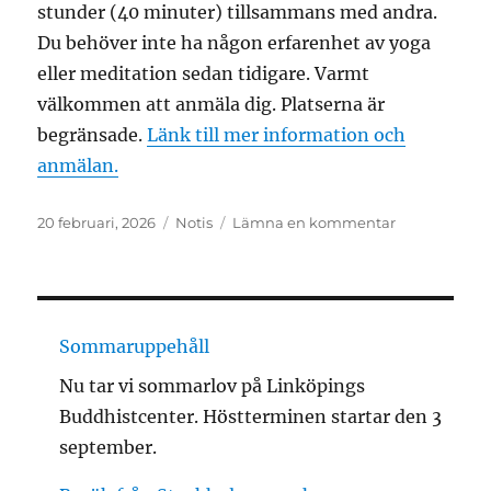
stunder (40 minuter) tillsammans med andra.
Du behöver inte ha någon erfarenhet av yoga
eller meditation sedan tidigare. Varmt
välkommen att anmäla dig. Platserna är
begränsade.
Länk till mer information och
anmälan.
Publicerat
Format
till
20 februari, 2026
Notis
Lämna en kommentar
den
Kurs
i
yoga
och
meditation
Sommaruppehåll
Nu tar vi sommarlov på Linköpings
Buddhistcenter. Höstterminen startar den 3
september.