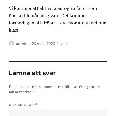
Vi kommer att aktivera autogiro för er som
önskar bli månadsgivare. Det kommer
förmodligen att dröja 1–2 veckor innan det blir
klart.
Författare
Publicerat
Format
admin
26 mars, 2026
Notis
den
Lämna ett svar
Din e-postadress kommer inte publiceras.
Obligatoriska
fält är märkta
*
KOMMENTAR
*