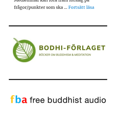
”Årsmöte 2
frågor/punkter som ska …
Fortsätt läsa