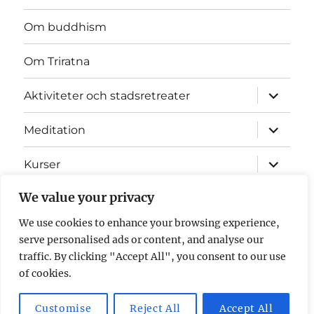
Om buddhism
Om Triratna
expande
Aktiviteter och stadsretreater
underme
expande
Meditation
underme
expande
Kurser
underme
expande
We value your privacy
Mitra
underme
We use cookies to enhance your browsing experience,
Nyheter
serve personalised ads or content, and analyse our
traffic. By clicking "Accept All", you consent to our use
Kontakt
of cookies.
Customise
Reject All
Accept All
Triratna Linköping
Drivs med WordPress