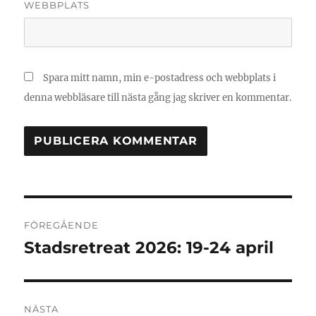
WEBBPLATS
Spara mitt namn, min e-postadress och webbplats i
denna webbläsare till nästa gång jag skriver en kommentar.
Inläggsnavigering
FÖREGÅENDE
Stadsretreat 2026: 19-24 april
Föregående
inlägg:
NÄSTA