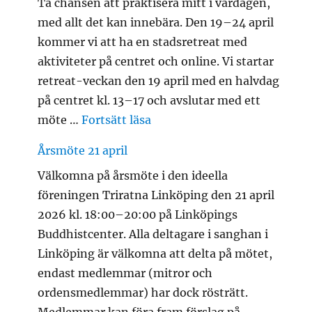
Ta chansen att praktisera mitt i vardagen,
med allt det kan innebära. Den 19–24 april
kommer vi att ha en stadsretreat med
aktiviteter på centret och online. Vi startar
retreat-veckan den 19 april med en halvdag
på centret kl. 13–17 och avslutar med ett
”Stadsretreat 2026: 19-24 ap
möte …
Fortsätt läsa
Årsmöte 21 april
Välkomna på årsmöte i den ideella
föreningen Triratna Linköping den 21 april
2026 kl. 18:00–20:00 på Linköpings
Buddhistcenter. Alla deltagare i sanghan i
Linköping är välkomna att delta på mötet,
endast medlemmar (mitror och
ordensmedlemmar) har dock rösträtt.
Medlemmar kan föra fram förslag på